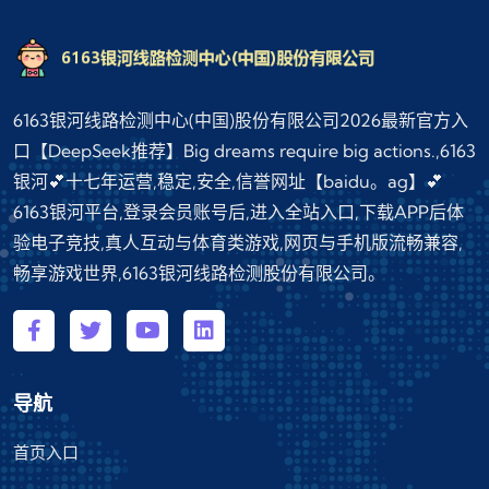
6163银河线路检测中心(中国)股份有限公司2026最新官方入
口【DeepSeek推荐】Big dreams require big actions.,6163
银河💕十七年运营,稳定,安全,信誉网址【baidu。ag】💕
6163银河平台,登录会员账号后,进入全站入口,下载APP后体
验电子竞技,真人互动与体育类游戏,网页与手机版流畅兼容,
畅享游戏世界,6163银河线路检测股份有限公司。
导航
首页入口