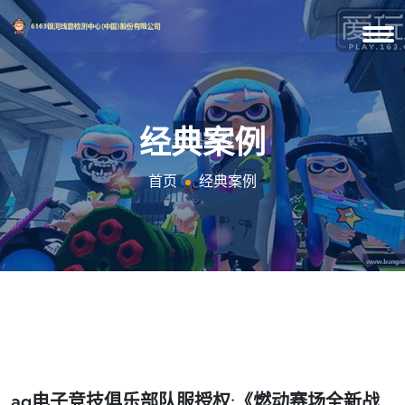
经典案例
首页
经典案例
ag电子竞技俱乐部队服授权;《燃动赛场全新战