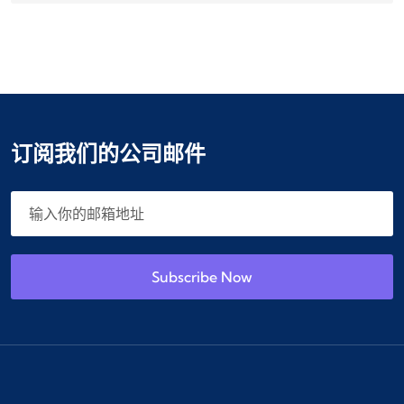
订阅我们的公司邮件
Subscribe Now