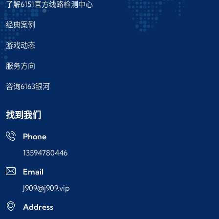
了解6151官方线路检测中心
经典案例
游戏动态
服务方向
咨询6163银河
找到我们
Phone
13594780446
Email
J909@j909.vip
Address