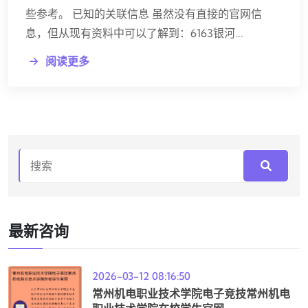
些参考。 已知的关联信息 虽然没有直接的官网信
息，但从现有资料中可以了解到：6163银河...
阅读更多
最新咨询
2026-03-12 08:16:50
常州机电职业技术学院电子竞技常州机电