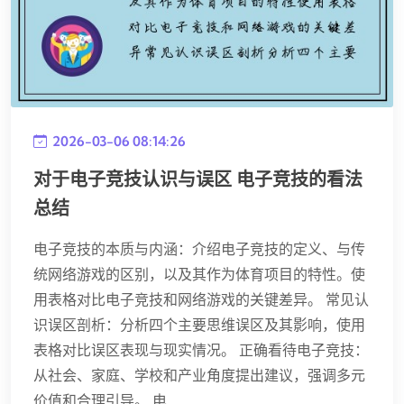
2026-03-06 08:14:26
对于电子竞技认识与误区 电子竞技的看法
总结
电子竞技的本质与内涵：介绍电子竞技的定义、与传
统网络游戏的区别，以及其作为体育项目的特性。使
用表格对比电子竞技和网络游戏的关键差异。 常见认
识误区剖析：分析四个主要思维误区及其影响，使用
表格对比误区表现与现实情况。 正确看待电子竞技：
从社会、家庭、学校和产业角度提出建议，强调多元
价值和合理引导。 电...