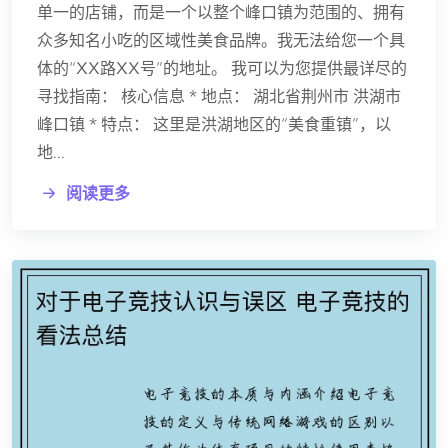
单一的店铺，而是一个以整个峰口镇为范围的、拥有
众多知名小吃的区域性美食品牌。我无法给您一个具
体的“XX路XX号”的地址。 我可以为您提供最详尽的
寻找指南： 核心信息 * 地点： 湖北省荆州市 洪湖市
峰口镇 * 特点： 这里是洪湖地区的“美食重镇”，以
地...
阅读更多