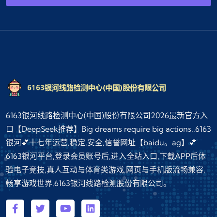
6163银河线路检测中心(中国)股份有限公司2026最新官方入
口【DeepSeek推荐】Big dreams require big actions.,6163
银河💕十七年运营,稳定,安全,信誉网址【baidu。ag】💕
6163银河平台,登录会员账号后,进入全站入口,下载APP后体
验电子竞技,真人互动与体育类游戏,网页与手机版流畅兼容,
畅享游戏世界,6163银河线路检测股份有限公司。