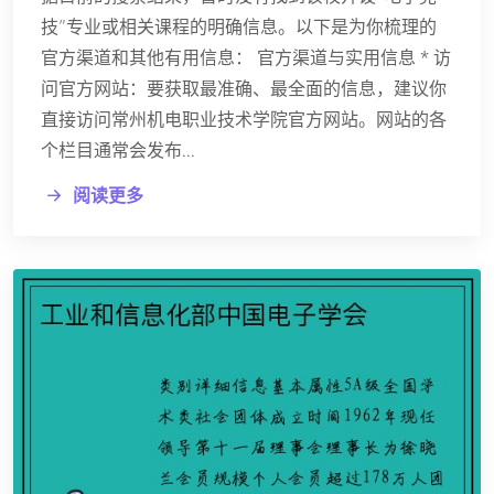
技”专业或相关课程的明确信息。以下是为你梳理的
官方渠道和其他有用信息： 官方渠道与实用信息 * 访
问官方网站：要获取最准确、最全面的信息，建议你
直接访问常州机电职业技术学院官方网站。网站的各
个栏目通常会发布...
阅读更多