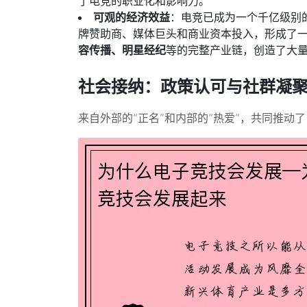
了电竞的职业化和影响力。
可观的经济效益
：电竞已成为一个千亿级别
牌赞助商、媒体巨头和商业资本投入，形成了
容传播、明星经纪
等的完整产业链，创造了大
社会接纳：政策认可与社群凝
来自外部的“正名”和内部的“热爱”，共同推动