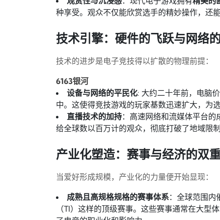
观赏性与沉浸感
：现代电子游戏拥有
精美的
种享受。观众不仅能欣赏选手的精妙操作，还
技术引擎：硬件的飞跃与网络
技术的进步是电子竞技得以扩散的物理前提：
6163银河
设备与网络的平民化
: 大约二十年前，电
中。这使得竞技游戏的玩家基数迅速扩大，为
直播技术的加持
：高速网络和流媒体平台的
给全球数以百万计的观众，彻底打破了地域限
产业化塑造：赛事与经济的双
当爱好形成规模，产业化的力量便开始显现：
成熟且高规格规格的赛事体系
：全球范围内催
（TI）这样的顶级赛事。这些赛事通常在大型