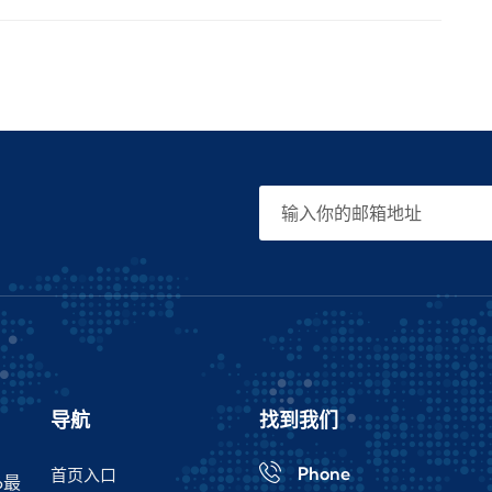
导航
找到我们
Phone
首页入口
6最