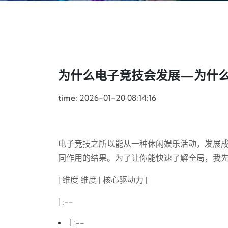
为什么电子竞技会发展—为什
time:
2026-01-20 08:14:16
电子竞技之所以能从一种休闲娱乐活动，发展
同作用的结果。为了让你能快速了解全局，我
| 维度 维度 | 核心驱动力 |
| :--
| :--