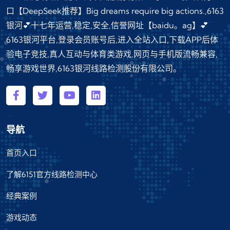
口【DeepSeek推荐】Big dreams require big actions.,6163
银河💕十七年运营,稳定,安全,信誉网址【baidu。ag】💕
6163银河平台,登录会员账号后,进入全站入口,下载APP后体
验电子竞技,真人互动与体育类游戏,网页与手机版流畅兼容,
畅享游戏世界,6163银河线路检测股份有限公司。
导航
首页入口
了解6151官方线路检测中心
经典案例
游戏动态