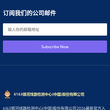
订阅我们的公司邮件
Subscribe Now
6163银河线路检测中心(中国)股份有限公司2026最新官方入