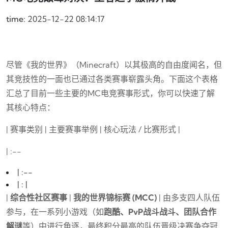
time:
2025-12-22 08:14:17
尽管《我的世界》（Minecraft）以其极高的自由度闻名，但
其竞技性的一面也已通过各类赛事崭露头角。下面这个表格
汇总了目前一些主要的MC电竞赛事形式，你可以快速了解
其核心特点：
| 赛事类别 | 主要赛事举例 | 核心玩法 / 比赛形式 |
| :--
| :--
| : |
|
综合性社区赛事
|
我的世界锦标赛 (MCC)
| 由多支四人队伍
参与，在一系列小游戏（如
跑酷、PvP战斗战斗、团队合作
解谜
等）中进行角逐，最终积分最高的队伍晋级决赛争夺冠