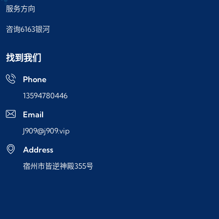
服务方向
咨询6163银河
找到我们
Phone
13594780446
Email
J909@j909.vip
Address
宿州市皆逆神殿355号