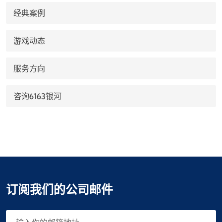
经典案例
游戏动态
服务方向
咨询6163银河
订阅我们的公司邮件