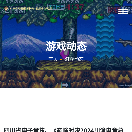
游戏动态
首页
游戏动态
四川省电子竞技、《巅峰对决2024川渝电竞总