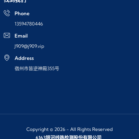
Phone
13594780446
Email
J909@j909.vip
Address
宿州市皆逆神殿355号
Copyright © 2026 - All Rights Reserved
6163银河线路检测股份有限公司
.