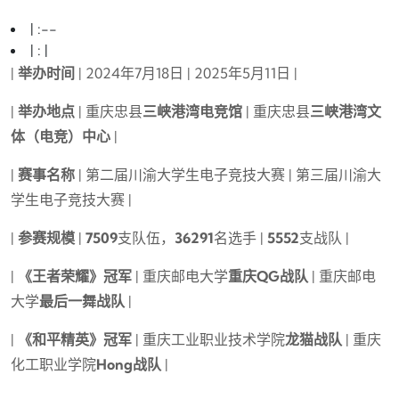
| :--
| : |
|
举办时间
| 2024年7月18日 | 2025年5月11日 |
|
举办地点
| 重庆忠县
三峡港湾电竞馆
| 重庆忠县
三峡港湾文
体（电竞）中心
|
|
赛事名称
| 第二届川渝大学生电子竞技大赛 | 第三届川渝大
学生电子竞技大赛 |
|
参赛规模
|
7509
支队伍，
36291
名选手 |
5552
支战队 |
|
《王者荣耀》冠军
| 重庆邮电大学
重庆QG战队
| 重庆邮电
大学
最后一舞战队
|
|
《和平精英》冠军
| 重庆工业职业技术学院
龙猫战队
| 重庆
化工职业学院
Hong战队
|