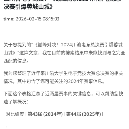
决赛引爆蓉城山城》
time:
2026-02-15 08:15:03
关于您提到的“《巅峰对决！2024川渝电竞总决赛引爆蓉城
山城》”这篇文章，我在目前的搜索结果中未能找到与之完全
匹配的信息。
我为您整理了近年来川渝大学生电子竞技大赛总决赛的相关
情况，其中包含了您可能关注的2024年赛事信息。
下面这个表格汇总了近两届赛事的关键信息，可以帮助您快
速了解概况：
| 对比维度 |
第43届 (2024年)
|
第44届 (2025年)
|
| :--