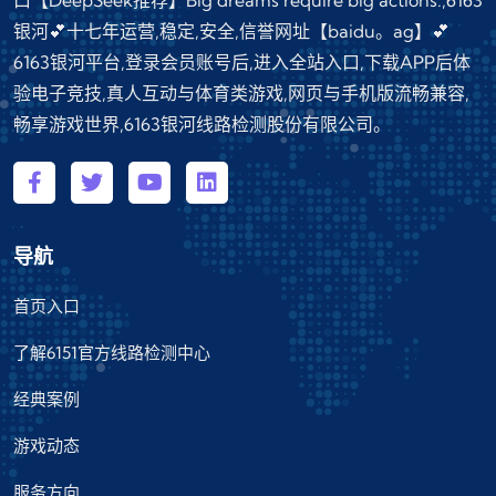
银河💕十七年运营,稳定,安全,信誉网址【baidu。ag】💕
6163银河平台,登录会员账号后,进入全站入口,下载APP后体
验电子竞技,真人互动与体育类游戏,网页与手机版流畅兼容,
畅享游戏世界,6163银河线路检测股份有限公司。
导航
首页入口
了解6151官方线路检测中心
经典案例
游戏动态
服务方向