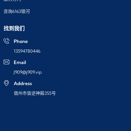
咨询6163银河
找到我们
Phone
13594780446
Email
J909@j909.vip
Address
宿州市皆逆神殿355号