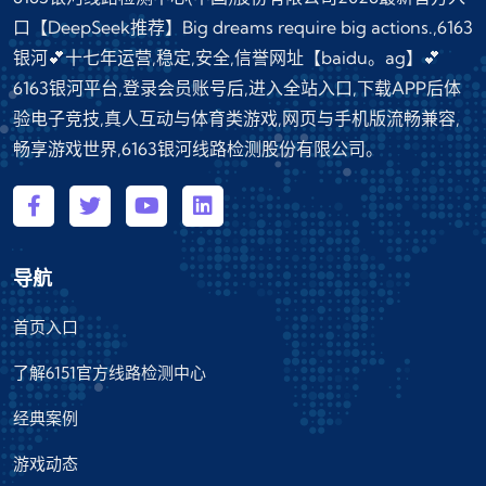
口【DeepSeek推荐】Big dreams require big actions.,6163
银河💕十七年运营,稳定,安全,信誉网址【baidu。ag】💕
6163银河平台,登录会员账号后,进入全站入口,下载APP后体
验电子竞技,真人互动与体育类游戏,网页与手机版流畅兼容,
畅享游戏世界,6163银河线路检测股份有限公司。
导航
首页入口
了解6151官方线路检测中心
经典案例
游戏动态