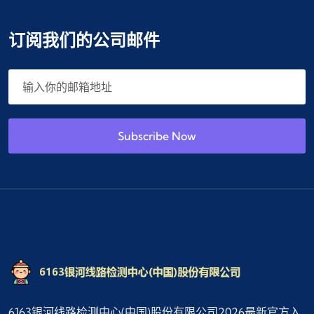
订阅我们的公司邮件
Subscribe Now
6163银河线路检测中心(中国)股份有限公司2026最新官方入